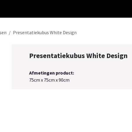
Meubelstijlen
Collectie
Sfeerimpressies
Over ons
Cont
sen
Presentatiekubus White Design
Presentatiekubus White Design
Afmetingen product:
75cm x 75cm x 90cm