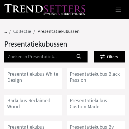
Overslaan naar inhoud
...
Collectie
Presentatiekubussen
Presentatiekubussen
Filters
Presentatiekubus White
Presentatiekubus Black
Design
Passion
Barkubus Reclaimed
Presentatiekubus
Wood
Custom Made
Presentatiekubus
Presentatiekubus By