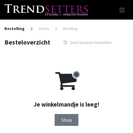
Overslaan naar inhoud
Bestelling
Adres
Betaling
Besteloverzicht
Snel opnieuw bestellen
Je winkelmandje is leeg!
Shop