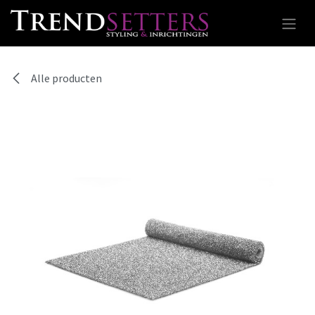
Overslaan naar inhoud
Alle producten