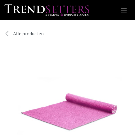
Overslaan naar inhoud
Alle producten