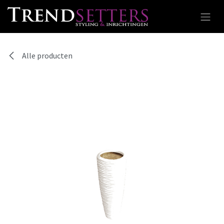
Overslaan naar inhoud
Alle producten