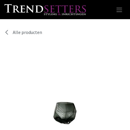
Overslaan naar inhoud
Alle producten