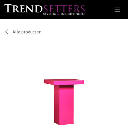
Overslaan naar inhoud
Alle producten