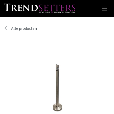
Overslaan naar inhoud
Alle producten