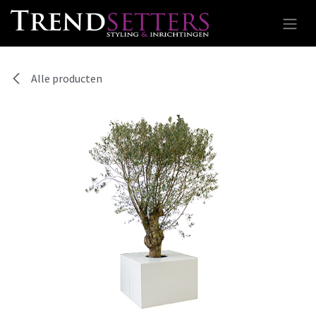
Overslaan naar inhoud
Alle producten