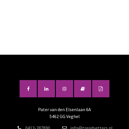
Pater van den Elsenlaan 6A
5462 GG Veghel
0413-287890
info@trendsetters.nl