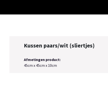
Meubelstijlen
Collectie
Sfeerimpressies
Over ons
Cont
Kussen paars/wit (sliertjes)
Afmetingen product:
45cm x 45cm x 10cm