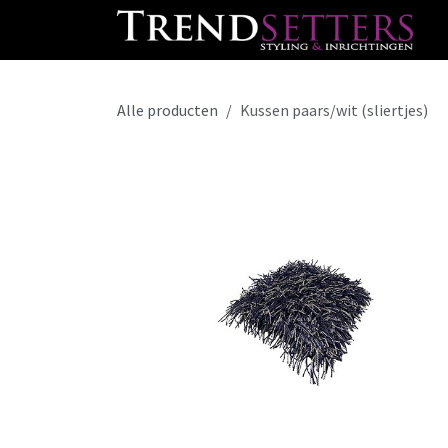
Overslaan naar inhoud
Alle producten
Kussen paars/wit (sliertjes)