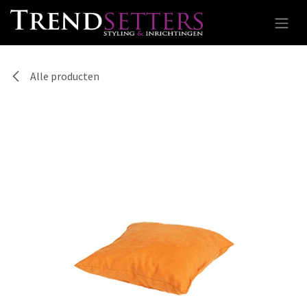
Overslaan naar inhoud
Alle producten