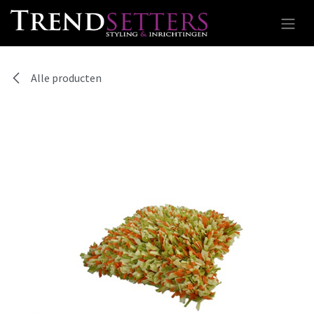
Overslaan naar inhoud
Alle producten