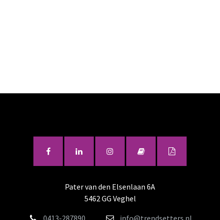
Pater van den Elsenlaan 6A
5462 GG Veghel
0413-287890
info@trendsetters.nl