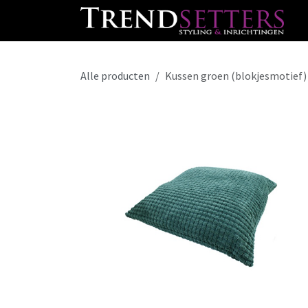
Overslaan naar inhoud
Alle producten
Kussen groen (blokjesmotief)