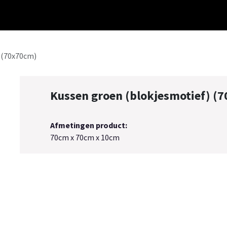
Meubelstijlen
Collectie
Sfeerimpressies
Over ons
Cont
 (70x70cm)
Kussen groen (blokjesmotief) (
Afmetingen product:
70cm x 70cm x 10cm