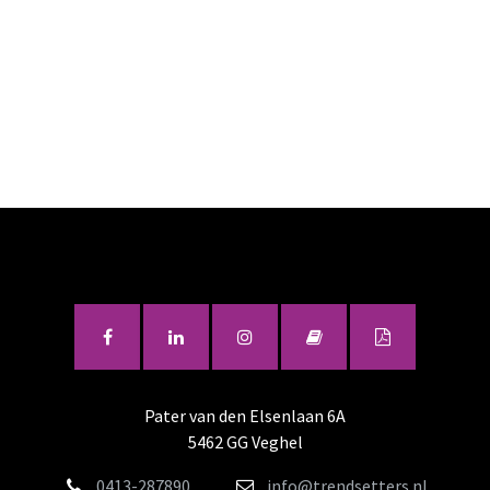
Pater van den Elsenlaan 6A
5462 GG Veghel
0413-287890
info@trendsetters.nl