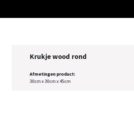
Meubelstijlen
Collectie
Sfeerimpressies
Over ons
Cont
Krukje wood rond
Afmetingen product:
30cm x 30cm x 45cm