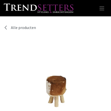
Overslaan naar inhoud
Alle producten