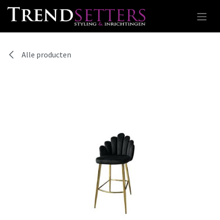
Overslaan naar inhoud
Alle producten