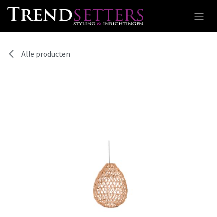
Overslaan naar inhoud
Alle producten