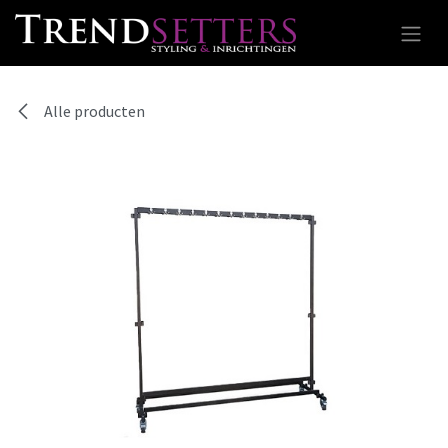
Overslaan naar inhoud
Alle producten