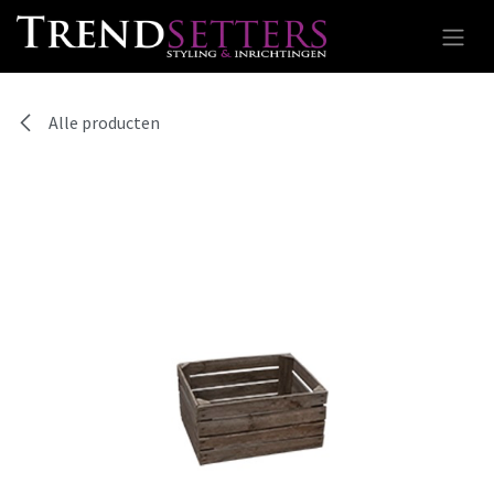
Overslaan naar inhoud
Alle producten