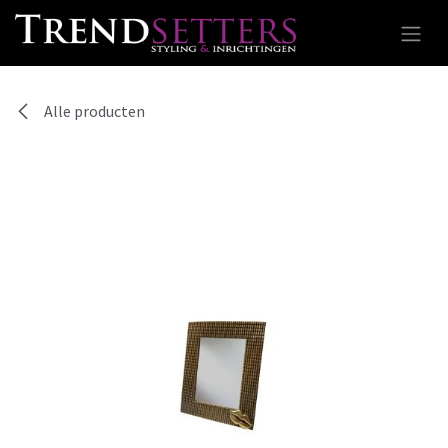
Overslaan naar inhoud
Alle producten