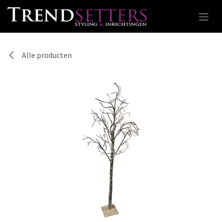
Overslaan naar inhoud
Alle producten