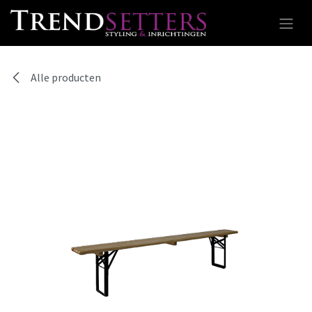
Overslaan naar inhoud
Alle producten